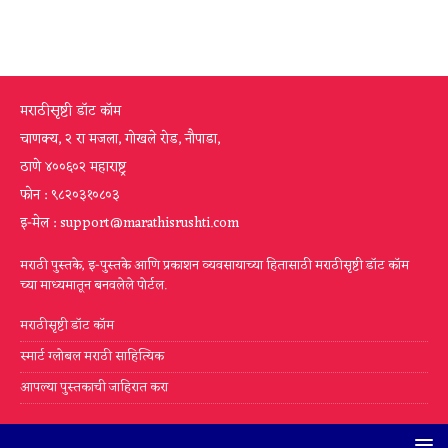
मराठीसृष्टी डॉट कॉम
चाणक्य, २ रा मजला, गोखले रोड, नौपाडा,
ठाणे ४००६०२ महाराष्ट्र
फोन : ९८२०३१०८०३
इ-मेल : support@marathisrushti.com
मराठी पुस्तके, इ-पुस्तके आणि प्रकाशन व्यवसायाच्या हितासाठी मराठीसृष्टी डॉट कॉम
च्या माध्यमातून बनवलेले पोर्टल.
मराठीसृष्टी डॉट कॉम
स्मार्ट ग्लोबल मराठी साहित्यिक
आपल्या पुस्तकाची जाहिरात करा