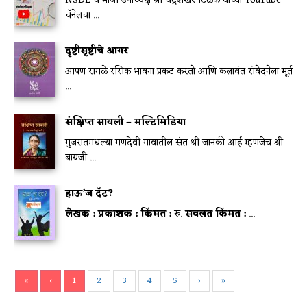
NSDL चे माजी उपाध्यक्ष श्री चंद्रशेखर टिळक यांच्या YouTube
चॅनेलचा ...
दृष्टीसृष्टीचे आगर
आपण सगळे रसिक भावना प्रकट करतो आणि कलावंत संवेदनेला मूर्त
...
संक्षिप्त सावली – मल्टिमिडिया
गुजरातमधल्या गणदेवी गावातील संत श्री जानकी आई म्हणजेच श्री
बायजी ...
हाऊ’ज दॅट?
लेखक :
प्रकाशक :
किंमत :
रु.
सवलत किंमत :
...
«
‹
1
2
3
4
5
›
»