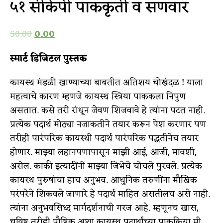
५१ सीकेपी पाककृती व सणवार
50.00
0.00
स्मार्ट डिजिटल पुस्तक
कायस्थ मंडळी खाण्याच्या बाबतीत अतिशय चोखंदळ ! याला
महत्वाचे कारण म्हणजे कायस्थ स्त्रिया पाककला निपुण
असतात. कसे तरी रांधून जेवण शिजवावे हे त्यांना पटत नाही.
प्रत्येक पदार्थ मोठ्या नजाकतीने तयार करून पेश करणार पण
तरीही पारंपरिक कायस्थी पदार्थ पारंपरिक पद्धतीनेच तयार
होणार. माझ्या लहानपणापासून माझी आई, आजी, मावशी,
असेल. काकी इत्यादींनी माझ्या जिभेचे चोचले पुरवले. प्रत्येक
कायस्थ पुरुषांचा हाच अनुभव. आधुनिक तरुणींना मौखिक
परंपरेने शिकवले जाणारे हे पदार्थ माहित असतीलच असे नाही.
त्यांना अनुभवसिध्द मार्गदर्शनाची गरज आहे. म्हणूनच खास,
चविष्ट तरीही पौष्टिक अशा कायस्थ पदार्थांच्या पाकक्रिया मी