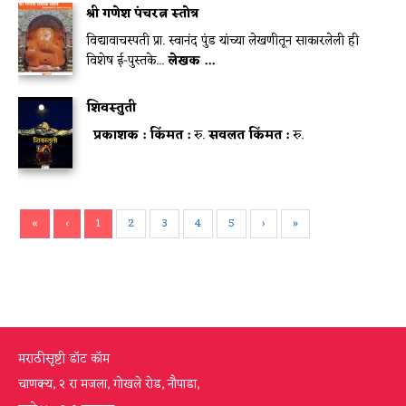
श्री गणेश पंचरत्न स्तोत्र
विद्यावाचस्पती प्रा. स्वानंद पुंड यांच्या लेखणीतून साकारलेली ही
विशेष ई-पुस्तके...
लेखक ...
शिवस्तुती
प्रकाशक :
किंमत :
रु.
सवलत किंमत :
रु.
«
‹
1
2
3
4
5
›
»
मराठीसृष्टी डॉट कॉम
चाणक्य, २ रा मजला, गोखले रोड, नौपाडा,