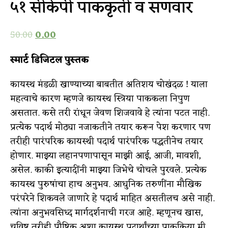
५१ सीकेपी पाककृती व सणवार
50.00
0.00
स्मार्ट डिजिटल पुस्तक
कायस्थ मंडळी खाण्याच्या बाबतीत अतिशय चोखंदळ ! याला
महत्वाचे कारण म्हणजे कायस्थ स्त्रिया पाककला निपुण
असतात. कसे तरी रांधून जेवण शिजवावे हे त्यांना पटत नाही.
प्रत्येक पदार्थ मोठ्या नजाकतीने तयार करून पेश करणार पण
तरीही पारंपरिक कायस्थी पदार्थ पारंपरिक पद्धतीनेच तयार
होणार. माझ्या लहानपणापासून माझी आई, आजी, मावशी,
असेल. काकी इत्यादींनी माझ्या जिभेचे चोचले पुरवले. प्रत्येक
कायस्थ पुरुषांचा हाच अनुभव. आधुनिक तरुणींना मौखिक
परंपरेने शिकवले जाणारे हे पदार्थ माहित असतीलच असे नाही.
त्यांना अनुभवसिध्द मार्गदर्शनाची गरज आहे. म्हणूनच खास,
चविष्ट तरीही पौष्टिक अशा कायस्थ पदार्थांच्या पाकक्रिया मी