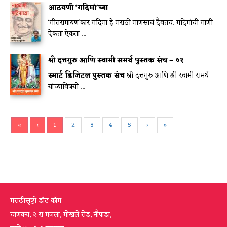
आठवणी ‘गदिमां’च्या
‘गीतरामायण’कार गदिमा हे मराठी माणसाचं दैवतच. गदिमांची गाणी
ऐकता ऐकता ...
श्री दत्तगुरु आणि स्वामी समर्थ पुस्तक संच – ०१
स्मार्ट डिजिटल पुस्तक संच
श्री दत्तगुरु आणि श्री स्वामी समर्थ
यांच्याविषयी ...
«
‹
1
2
3
4
5
›
»
मराठीसृष्टी डॉट कॉम
चाणक्य, २ रा मजला, गोखले रोड, नौपाडा,