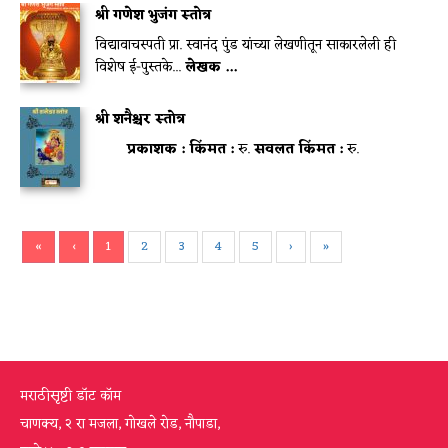
श्री गणेश भुजंग स्तोत्र
विद्यावाचस्पती प्रा. स्वानंद पुंड यांच्या लेखणीतून साकारलेली ही
विशेष ई-पुस्तके...
लेखक ...
श्री शनैश्चर स्तोत्र
प्रकाशक :
किंमत :
रु.
सवलत किंमत :
रु.
«
‹
1
2
3
4
5
›
»
मराठीसृष्टी डॉट कॉम
चाणक्य, २ रा मजला, गोखले रोड, नौपाडा,