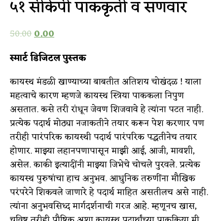
५१ सीकेपी पाककृती व सणवार
50.00
0.00
स्मार्ट डिजिटल पुस्तक
कायस्थ मंडळी खाण्याच्या बाबतीत अतिशय चोखंदळ ! याला
महत्वाचे कारण म्हणजे कायस्थ स्त्रिया पाककला निपुण
असतात. कसे तरी रांधून जेवण शिजवावे हे त्यांना पटत नाही.
प्रत्येक पदार्थ मोठ्या नजाकतीने तयार करून पेश करणार पण
तरीही पारंपरिक कायस्थी पदार्थ पारंपरिक पद्धतीनेच तयार
होणार. माझ्या लहानपणापासून माझी आई, आजी, मावशी,
असेल. काकी इत्यादींनी माझ्या जिभेचे चोचले पुरवले. प्रत्येक
कायस्थ पुरुषांचा हाच अनुभव. आधुनिक तरुणींना मौखिक
परंपरेने शिकवले जाणारे हे पदार्थ माहित असतीलच असे नाही.
त्यांना अनुभवसिध्द मार्गदर्शनाची गरज आहे. म्हणूनच खास,
चविष्ट तरीही पौष्टिक अशा कायस्थ पदार्थांच्या पाकक्रिया मी