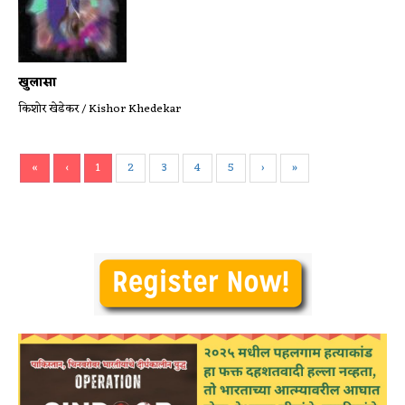
खुलासा
किशोर खेडेकर / Kishor Khedekar
«
‹
1
2
3
4
5
›
»