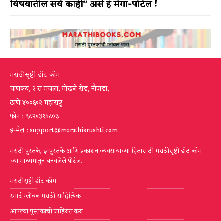
विषयातील सर्व काही" असे हे मेगा-पोर्टल !
मराठीसृष्टी डॉट कॉम
चाणक्य, २ रा मजला, गोखले रोड, नौपाडा,
ठाणे ४००६०२ महाराष्ट्र
फोन : ९८२०३१०८०३
इ-मेल : support@marathisrushti.com
मराठी पुस्तके, इ-पुस्तके आणि प्रकाशन व्यवसायाच्या हितासाठी मराठीसृष्टी डॉट कॉम
च्या माध्यमातून बनवलेले पोर्टल.
मराठीसृष्टी डॉट कॉम
स्मार्ट ग्लोबल मराठी साहित्यिक
आपल्या पुस्तकाची जाहिरात करा